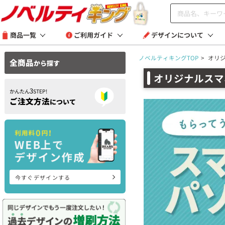
商品一覧
ご利用ガイド
デザインについて
ノベルティキングTOP
>
オリ
全商品
から探す
オリジナルスマ
3
かんたん
STEP!
ご注文方法
について
今すぐデザインする