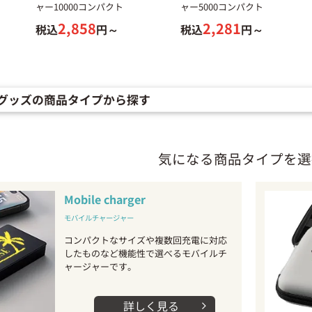
ャー10000コンパクト
ャー5000コンパクト
2,858
2,281
税込
円～
税込
円～
グッズの商品タイプから探す
気になる商品タイプを選
Mobile charger
モバイルチャージャー
コンパクトなサイズや複数回充電に対応
したものなど機能性で選べるモバイルチ
ャージャーです。
詳しく見る
arrow_forward_ios