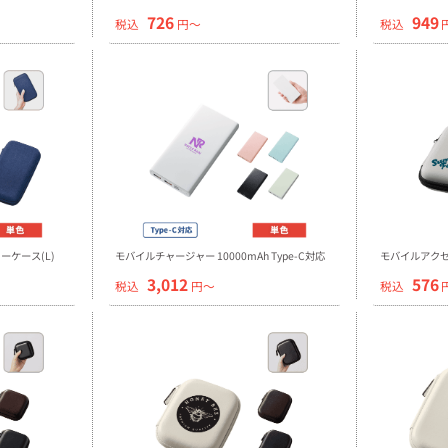
726
949
税込
円〜
税込
ケース(L)
モバイルチャージャー 10000mAh Type-C対応
モバイルアクセ
3,012
576
税込
円〜
税込