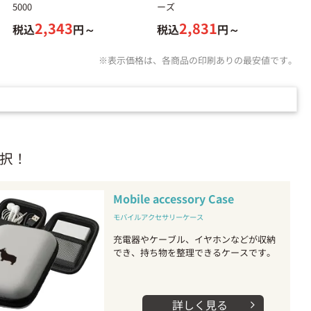
5000
ーズ
2,343
2,831
税込
円～
税込
円～
※表示価格は、各商品の印刷ありの最安値です。
択！
Mobile accessory Case
モバイルアクセサリーケース
充電器やケーブル、イヤホンなどが収納
でき、持ち物を整理できるケースです。
詳しく見る
arrow_forward_ios