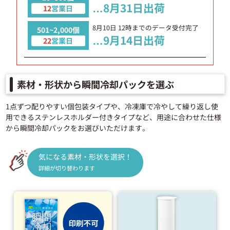
…
8月31日
出荷
12
営業日
8月10日
12時までのデータ受付完了
501~2,000個
…
9月14日
出荷
22
営業日
素材・形状から瞬間冷却パックを選ぶ
1点ずつ配りやすい個包装タイプや、冷凍庫で冷やして繰り返し使
用できるステンレスホルダー付きタイプなど、用途に合わせた仕様
から瞬間冷却パックをお選びいただけます。
気になる素材・形状を選択！
詳細が切り替わります