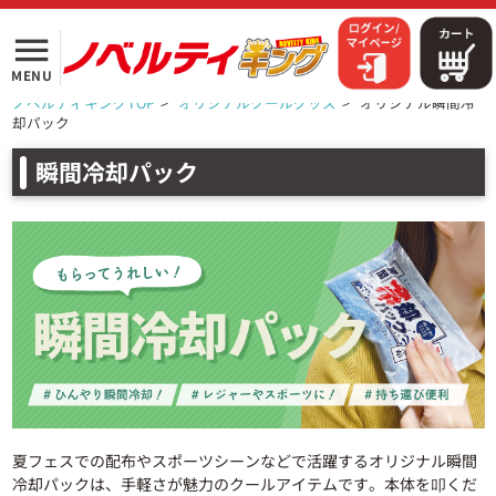
menu
MENU
ノベルティキングTOP
>
オリジナルクールグッズ
>
オリジナル瞬間冷
却パック
瞬間冷却パック
夏フェスでの配布やスポーツシーンなどで活躍するオリジナル瞬間
冷却パックは、手軽さが魅力のクールアイテムです。本体を叩くだ