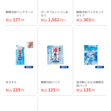
瞬間冷却パックラージ
ポータブルシリコン氷
瞬間冷却パックネック
のう
タイプ
177
1,562
303
税込
円
税込
円〜
税込
円
氷タオル
瞬間冷却パック
保冷剤にもなる瞬間冷
却パック
219
125
135
税込
円
税込
円
税込
円