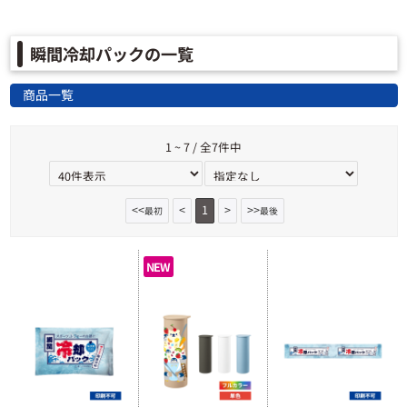
瞬間冷却パックの一覧
商品一覧
1 ~ 7 / 全7件中
<<
<
1
>
>>
最初
最後
NEW