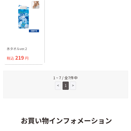
氷タオルver.2
219
税込
円
1 ~ 7 / 全7件中
<
1
>
お買い物インフォメーション