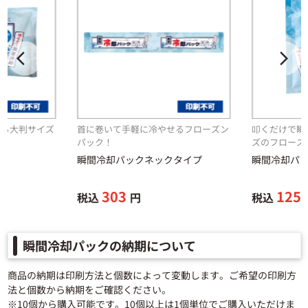
arrow_back_ios
arrow_forward_ios
きる大判サイズ
首に巻いて手軽に冷やせるフローズン
叩くだけで瞬
パック！
ズのフローズ
瞬間冷却パックネックタイプ
瞬間冷却パ
303
125
税込
円
税込
瞬間冷却パックの納期について
商品の納期は印刷方法と個数によって変動します。ご希望の印刷方
法と個数から納期をご確認ください。
※10個から購入可能です。10個以上は1個単位でご購入いただけま