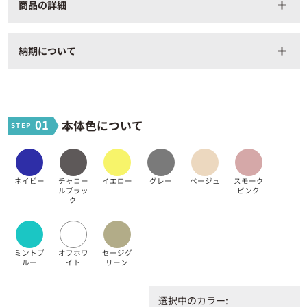
商品の詳細
add
商品番号
TR-1202_smp
納期について
add
本体：約横510×縦350×マチφ200（mm）
商品サイズ
持ち手：約横55×縦360（mm）
容量
約18Ｌ
材質・仕様
ポリエステル
01
本体色について
納期
3営業日
最小発注数
1個
ネイビー
チャコー
イエロー
グレー
ベージュ
スモーク
ルブラッ
ピンク
ク
ミントブ
オフホワ
セージグ
ルー
イト
リーン
選択中のカラー: