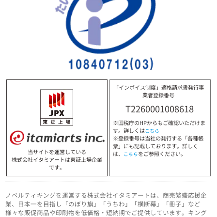
「インボイス制度」適格請求書発行事
業者登録番号
T2260001008618
※国税庁のHPからもご確認いただけま
す。詳しくは
こちら
※登録番号は当社の発行する「各種帳
票」にも記載しております。詳しく
当サイトを運営している
は、
をご参照ください。
こちら
株式会社イタミアートは東証上場企業
です。
ノベルティキングを運営する株式会社イタミアートは、商売繁盛応援企
業、日本一を目指し「のぼり旗」「うちわ」「横断幕」「冊子」など
様々な販促商品や印刷物を低価格・短納期でご提供しています。キング