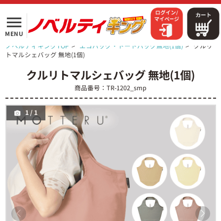
menu
MENU
ノベルティキングTOP
>
エコバッグ・トートバッグ無地(1個)
>
クルリ
トマルシェバッグ 無地(1個)
クルリトマルシェバッグ 無地(1個)
商品番号：TR-1202_smp
1
/
1