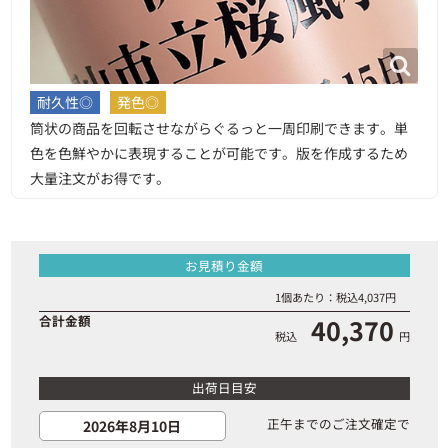
耐久性◎
発色◎
筒状の商品を回転させながらぐるっと一周印刷できます。単
色を色鮮やかに表現することが可能です。版を作成するため
大量注文がお得です。
お見積り金額
1個あたり：税込
4,037
円
合計金額
40,370
税込
円
出荷日目安
正午までのご注文確定で