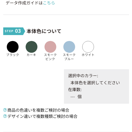
データ作成ガイドは
こちら
200 ~ 299個
698円
139,600円
300 ~ 399個
682円
204,600円
03
本体色について
400 ~ 499個
674円
269,600円
500 ~ 599個
662円
331,000円
ブラック
カーキ
スモーク
スモーク
ホワイト
ピンク
ブルー
600 ~ 699個
658円
394,800円
選択中のカラー:
700 ~ 799個
656円
459,200円
本体色を選択してください
在庫数:
800 ~ 899個
654円
523,200円
---
個
900 ~ 999個
653円
587,700円
商品の色違いを複数ご検討の場合
デザイン違いで複数種類ご検討の場合
1000 ~ 1099個
639円
639,000円