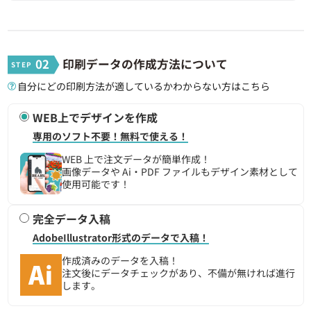
110個 ~
837円
92,070円
120個 ~
811円
97,320円
02
印刷データの作成方法について
自分にどの印刷方法が適しているかわからない方はこちら
130個 ~
789円
102,570円
WEB上でデザインを作成
140個 ~
771円
107,940円
専用のソフト不要！無料で使える！
150個 ~
754円
113,100円
WEB 上で注文データが簡単作成！
画像データや Ai・PDF ファイルもデザイン素材として
使用可能です！
160個 ~
741円
118,560円
完全データ入稿
170個 ~
728円
123,760円
AdobeIllustrator形式のデータで入稿！
180個 ~
717円
129,060円
作成済みのデータを入稿！
注文後にデータチェックがあり、不備が無ければ進行
します。
190個 ~
707円
134,330円