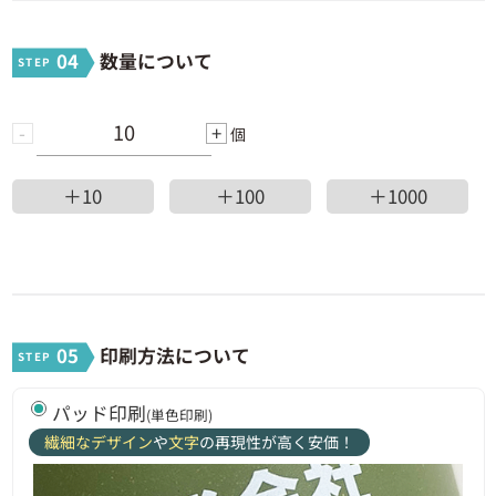
1100 ~ 1199個
638円
701,800円
04
数量について
1200 ~ 1299個
636円
763,200円
1300 ~ 1599個
635円
825,500円
-
+
個
1600 ~ 1899個
634円
1,014,400円
＋10
＋100
＋1000
1900 ~ 2399個
633円
1,202,700円
2400 ~ 3199個
632円
1,516,800円
3200 ~ 4799個
631円
2,019,200円
05
印刷方法について
4800個 ~ 5000個
630円
3,024,000円
パッド印刷
(単色印刷)
繊細なデザイン
や
文字
の再現性が高く安価！