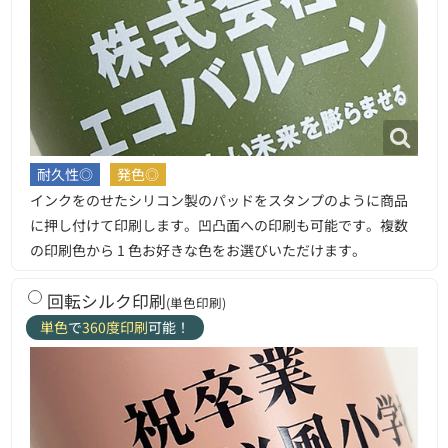
耐久性◎
発色◎
インクをのせたシリコン製のパッドをスタンプのように商品
に押し付けて印刷します。凹凸面への印刷も可能です。複数
の印刷色から 1 色お好きな色をお選びいただけます。
回転シルク印刷
(単色印刷)
単色
で
360度印刷
可能！