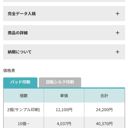
完全データ入稿
add
商品の詳細
add
商品番号
TS-1733_pad-pic
納期について
add
印刷方法
パッド印刷・回転シルク印刷
商品サイズ
φ92×縦176（mm）
価格表
容量
480ml
パッド印刷
回転シルク印刷
材質・仕様
PP、バンブーファイバー 他
付属品
取説付（紙箱面）
個数
単価
合計
梱包形態
PP袋、紙箱
2個(サンプル印刷)
12,100円
24,200円
箱サイズ：横510×縦390×奥行
カートン情報
415（mm）
1 カートン40個入り
10個 ~
4,037円
40,370円