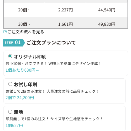
商品内に印刷できる範
パッド印刷：横30×縦30（mm）
囲
回転シルク印刷：横140×縦102（mm）
20個 ~
2,227円
44,540円
■パッド印刷の場合
10～2,000個：12営業日出荷
30個 ~
1,661円
49,830円
2,001～3,000個：14営業日出荷
ご注文の流れを見る
3,001～5,000個：16営業日出荷
40個 ~
1,378円
55,120円
01
ご注文プランについて
■回転シルク印刷の場合
納期
10～2,000個：12営業日出荷
50個 ~
1,207円
60,350円
2,001～3,000個：14営業日出荷
オリジナル印刷
3,001～5,000個：16営業日出荷
最小10個～注文できる！
WEB上で簡単にデザイン作成！
60個 ~
1,094円
65,640円
■お試し印刷の場合
1個あたり630円～
7営業日出荷
70個 ~
1,014円
70,980円
お試し印刷
10個～
最小発注数
※お試し印刷の場合2個
お試しで2個のみ注文！
大量注文の前に品質チェック！
80個 ~
953円
76,240円
2個で
24,200
円
備考
食品衛生検査済、本体耐熱温度80℃
90個 ~
906円
81,540円
無地
印刷無しで1個のみ注文！
サイズ感や生地感をチェック！
100個 ~
867円
86,700円
1個627円