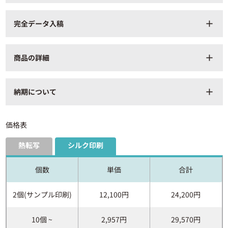
完全データ入稿
add
商品の詳細
add
商品番号
TR-0750-008_silk-pic
納期について
add
印刷方法
シルク印刷・熱転写印刷
本体：約横290×縦260×マチ95（mm）
商品サイズ
持ち手：約横25×縦350（mm）
価格表
容量
約4L
熱転写
シルク印刷
2
コットン（320g/m
）
材質・仕様
厚さ：10oz
個数
単価
合計
箱サイズ：横420×縦350×奥行
カートン情報
310（mm）
2個(サンプル印刷)
12,100円
24,200円
1 カートン100個入り
商品内に印刷できる範
シルク印刷：横190×縦130（mm）
10個 ~
2,957円
29,570円
囲
熱転写印刷：横200×縦160（mm）