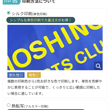
05
印刷方法について
シルク印刷
(単色印刷)
シンプルな
単色印刷
で
大量注文
がお得！
耐久性◎
発色◎
複数の印刷色から1色お好きな色で印刷します。単色を色鮮や
かに表現することが可能で、くっきりと広い範囲に印刷した
い場合に適しています。
熱転写
(フルカラー印刷)