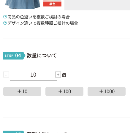
1100 ~ 1199個
325円
357,500円
商品の色違いを複数ご検討の場合
1200 ~ 1399個
324円
388,800円
デザイン違いで複数種類ご検討の場合
1400 ~ 1599個
323円
452,200円
1600 ~ 1999個
322円
515,200円
04
数量について
2000 ~ 2499個
321円
642,000円
-
+
個
2500 ~ 3399個
320円
800,000円
3400個 ~ 5000個
319円
1,084,600円
＋10
＋100
＋1000