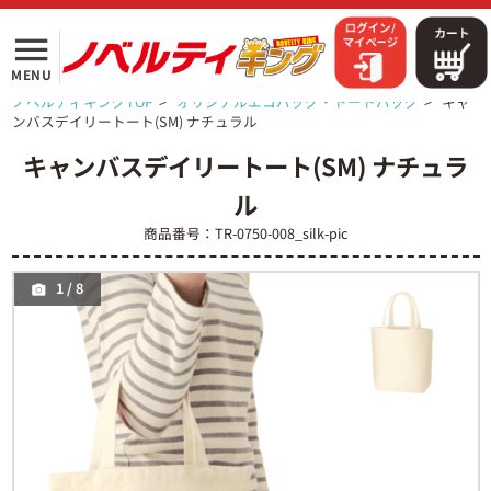
menu
MENU
ノベルティキングTOP
>
オリジナルエコバッグ・トートバッグ
>
キャ
ンバスデイリートート(SM) ナチュラル
キャンバスデイリートート(SM) ナチュラ
ル
商品番号：TR-0750-008_silk-pic
1
/
8