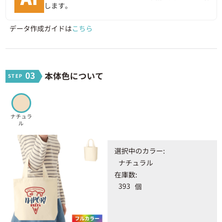
します。
200 ~ 299個
374円
74,800円
データ作成ガイドは
こちら
300 ~ 399個
357円
107,100円
400 ~ 499個
348円
139,200円
03
本体色について
500 ~ 599個
343円
171,500円
600 ~ 699個
339円
203,400円
ナチュラ
ル
700 ~ 799個
337円
235,900円
選択中のカラー:
800 ~ 899個
336円
268,800円
ナチュラル
在庫数:
900 ~ 999個
334円
300,600円
393
個
1000 ~ 1099個
326円
326,000円