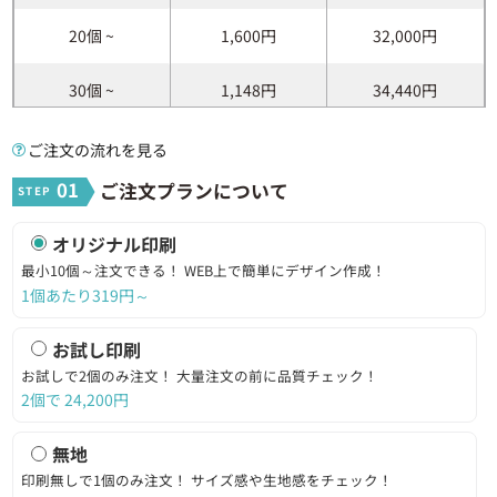
■シルク印刷の場合
20個 ~
1,600円
32,000円
10～2,000個：8営業日出荷
2,001～3,000個：10営業日出荷
30個 ~
1,148円
34,440円
3,001～5,000個：12営業日出荷
納期
■熱転写印刷
40個 ~
921円
36,840円
ご注文の流れを見る
10～700個：12営業日出荷
701～2000個：14営業日出荷
01
ご注文プランについて
50個 ~
786円
39,300円
■お試し印刷の場合
7営業日出荷
オリジナル印刷
60個 ~
696円
41,760円
10個～
最小10個～注文できる！
WEB上で簡単にデザイン作成！
最小発注数
※お試し印刷の場合2個
1個あたり319円～
70個 ~
614円
42,980円
お試し印刷
80個 ~
568円
45,440円
お試しで2個のみ注文！
大量注文の前に品質チェック！
2個で
24,200
円
90個 ~
532円
47,880円
無地
100個 ~
503円
50,300円
印刷無しで1個のみ注文！
サイズ感や生地感をチェック！