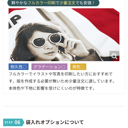
鮮やかな
フルカラー印刷
で
少量注文
でも安価！
耐久性〇
グラデーション〇
発色〇
フルカラーでイラストや写真を印刷したい方におすすめで
す。版を作成する必要が無いため少量注文に適しています。
本体色や下地に影響を受けにくいのが特徴です。
06
袋入れオプションについて