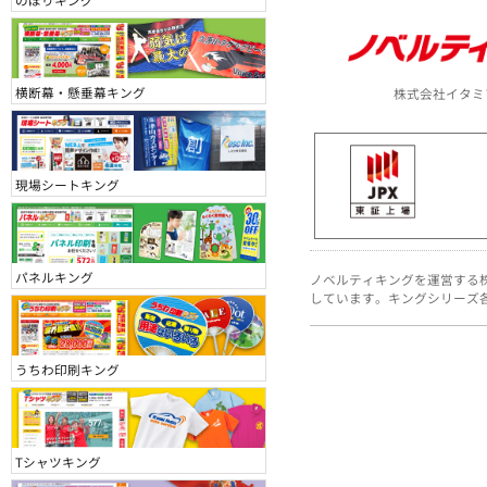
190個 ~
200 ~ 299個
横断幕・懸垂幕キング
株式会社イタミ
300 ~ 399個
現場シートキング
400 ~ 499個
500 ~ 599個
パネルキング
ノベルティキングを運営する
600 ~ 699個
しています。キングシリーズ
700 ~ 799個
うちわ印刷キング
800 ~ 899個
900 ~ 999個
Tシャツキング
1000 ~ 1099個