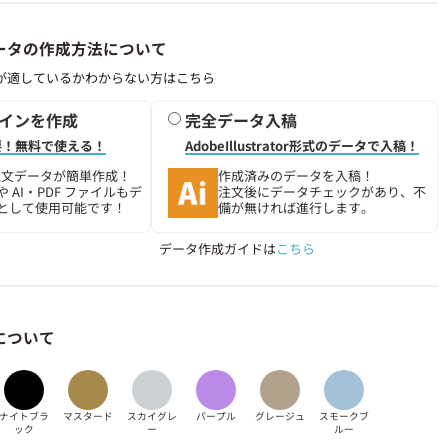
ータの作成方法について
が適しているかわからない方はこちら
ザインを作成
完全データ入稿
要！無料で使える！
AdobeIllustrator形式のデータで入稿！
で注文データが簡単作成！
作成済みのデータを入稿！
 AI・PDF ファイルもデ
注文後にデータチェックがあり、不
として使用可能です！
備が無ければ進行します。
データ作成ガイドは
こちら
について
ナイトブラ
マスタード
スカイグレ
パープル
グレージュ
スモークブ
ック
ー
ルー