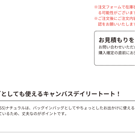
注文フォームで在庫
536円
48,240円
る可能性がございま
ご注文後にご注文内
507円
50,700円
認をお願いいたしま
482円
53,020円
お見積もりを
お問い合わせいただ
462円
55,440円
購入確定の直前にお
444円
57,720円
430円
60,200円
416円
62,400円
グとしても使えるキャンバスデイリートート！
405円
64,800円
SS)ナチュラルは、バッグインバッグとしてやちょっとしたお出かけに使える
ているため、丈夫なのがポイントです。
396円
67,320円
387円
69,660円