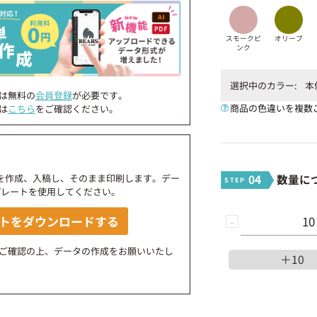
スモークピ
オリーブ
ンク
選択中のカラー:
本
は無料の
会員登録
が必要です。
商品の色違いを複数
は
こちら
をご確認ください。
04
数量に
rでデータを作成、入稿し、そのまま印刷します。デー
プレートを使用してください。
トをダウンロードする
-
ご確認の上、データの作成をお願いいたし
＋10