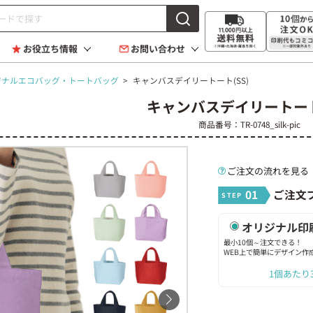
お役立ち情報
お問い合わせ
ジナルエコバッグ・トートバッグ
>
キャンバスデイリートート(SS)
キャンバスデイリートート
商品番号：TR-0748_silk-pic
ご注文の流れを見る
01
ご注文
オリジナル印
最小10個～注文できる！
WEB上で簡単にデザイン作
1個あたり