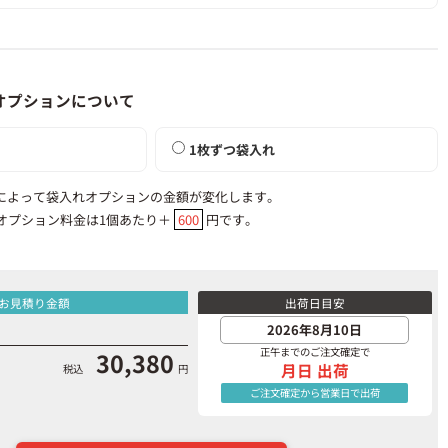
オプションについて
1枚ずつ袋入れ
によって袋入れオプションの金額が変化します。
オプション料金は1個あたり＋
600
円です。
お見積り金額
出荷日目安
正午までのご注文確定で
30,380
月日
出荷
税込
円
ご注文確定から
営業日で出荷