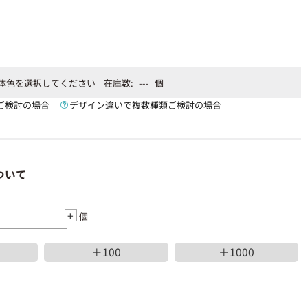
体色を選択してください
在庫数:
---
個
ご検討の場合
デザイン違いで複数種類ご検討の場合
ついて
+
個
＋100
＋1000