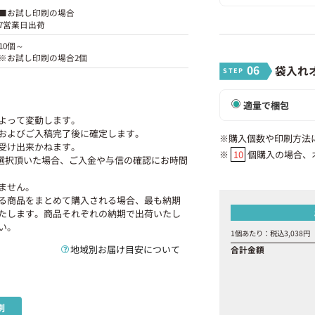
■お試し印刷の場合
7営業日出荷
10個～
※お試し印刷の場合2個
06
袋入れ
適量で梱包
よって変動します。
およびご入稿完了後に確定します。
※購入個数や印刷方法
受け出来かねます。
※
10
個購入の場合、
ご選択頂いた場合、ご入金や与信の確認にお時間
ません。
る商品をまとめて購入される場合、最も納期
たします。商品それぞれの納期で出荷いたし
い。
1個あたり：税込
3,038
円
地域別お届け目安について
合計金額
刷