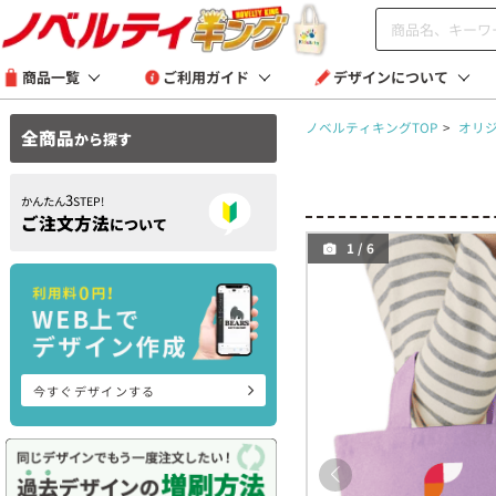
商品一覧
ご利用ガイド
デザインについて
ノベルティキングTOP
>
オリ
全商品
から探す
3
かんたん
STEP!
ご注文方法
について
1
/
6
今すぐデザインする