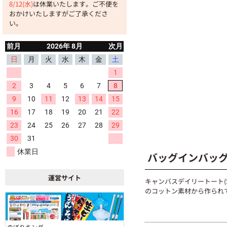
8/12(水)
は休業いたします。ご不便を
おかけいたしますがご了承くださ
90個 ~
い。
100個 ~
110個 ~
120個 ~
130個 ~
140個 ~
150個 ~
バッグインバッ
160個 ~
運営サイト
キャンバスデイリートート(
のコットン素材から作られ
170個 ~
180個 ~
のぼりキング