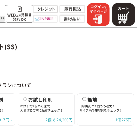
(SS)
プランについて
刷
お試し印刷
無地
お試しで2個のみ注文！
印刷無しで1個のみ注文！
成！
大量注文の前に品質チェック！
サイズ感や生地感をチェック！
317円～
2個で
24,200
円
1個275円