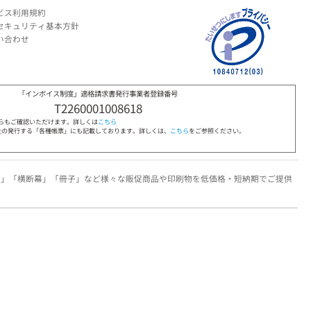
ビス利用規約
セキュリティ基本方針
い合わせ
「インボイス制度」適格請求書発行事業者登録番号
T2260001008618
らもご確認いただけます。詳しくは
こちら
社の発行する「各種帳票」にも記載しております。詳しくは、
こちら
をご参照ください。
わ」「横断幕」「冊子」など様々な販促商品や印刷物を低価格・短納期でご提供