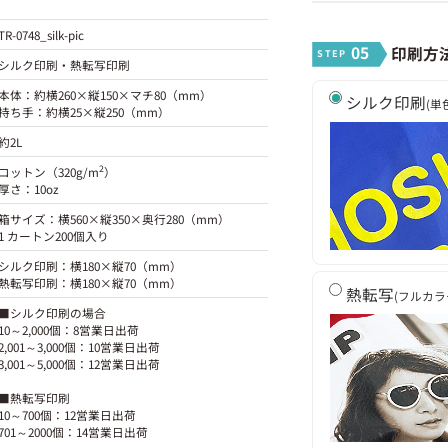
TR-0748_silk-pic
05
印刷方
シルク印刷・熱転写印刷
本体：約横260×縦150×マチ80（mm）
シルク印刷
(単
持ち手：約横25×縦250（mm）
約2L
2
コットン（320g/m
）
厚さ：10oz
箱サイズ：横560×縦350×奥行280（mm）
1 カートン200個入り
シルク印刷：横180×縦70（mm）
熱転写印刷：横180×縦70（mm）
熱転写
(フルカラ
■シルク印刷の場合
10～2,000個：8営業日出荷
2,001～3,000個：10営業日出荷
3,001～5,000個：12営業日出荷
■熱転写印刷
10～700個：12営業日出荷
701～2000個：14営業日出荷