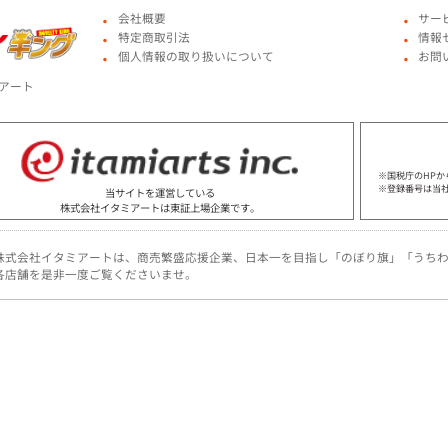
会社概要
サー
●
●
379円
72,010円
特定商取引法
情報
●
●
個人情報の取り扱いについて
お問
●
●
372円
74,400円
アート
356円
106,800円
347円
138,800円
※国税庁のHPか
※登録番号は当
当サイトを運営している
株式会社イタミアートは東証上場企業です。
342円
171,000円
株式会社イタミアートは、商売繁盛応援企業、日本一を目指し「のぼり旗」「うち
338円
202,800円
各店舗を是非一度ご覧くださいませ。
336円
235,200円
335円
268,000円
333円
299,700円
325円
325,000円