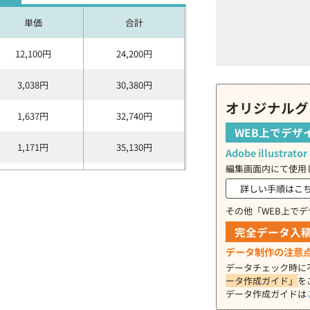
単価
合計
12,100円
24,200円
3,038円
30,380円
オリジナルグ
1,637円
32,740円
WEB上でデザ
1,171円
35,130円
Adobe illust
編集画面内にて使用
938円
37,520円
詳しい手順はこ
798円
39,900円
その他「WEB上で
完全データ入
705円
42,300円
データ制作の注意
データチェック時に
621円
43,470円
ータ作成ガイド」
を
データ作成ガイドは
574円
45,920円