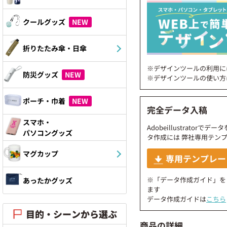
クールグッズ
NEW
折りたたみ傘・日傘
※デザインツールの利用に
防災グッズ
NEW
※デザインツールの使い方
ポーチ・巾着
NEW
完全データ入稿
スマホ・
Adobeillustrato
パソコングッズ
タ作成には 弊社専用テン
マグカップ
専用テンプレー
※「データ作成ガイド」を
あったかグッズ
ます
データ作成ガイドは
こちら
目的・シーンから選ぶ
商品の詳細