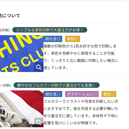
法について
シンプルな
単色印刷
で
大量注文
がお得！
色印刷)
耐久性◎
発色◎
複数の印刷色から1色お好きな色で印刷しま
す。単色を色鮮やかに表現することが可能
で、くっきりと広い範囲に印刷したい場合に
適しています。
鮮やかな
フルカラー印刷
で
少量注文
でも安価！
ー印刷)
耐久性〇
グラデーション〇
発色〇
フルカラーでイラストや写真を印刷したい方
におすすめです。版を作成する必要が無いた
め少量注文に適しています。本体色や下地に
影響を受けにくいのが特徴です。