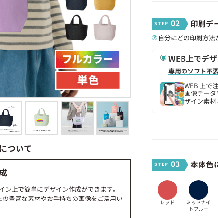
02
印刷デ
自分にどの印刷方法
WEB上でデ
専用のソフト不
WEB 上
画像データや
ザイン素材
について
03
本体色
成
イン上で簡単にデザイン作成ができます。
上の豊富な素材やお手持ちの画像をご活用い
レッド
ミッドナイ
トブルー