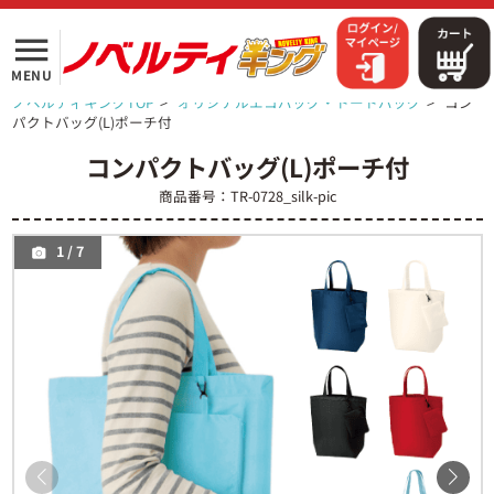
menu
MENU
ノベルティキングTOP
>
オリジナルエコバッグ・トートバッグ
>
コン
パクトバッグ(L)ポーチ付
コンパクトバッグ(L)ポーチ付
商品番号：TR-0728_silk-pic
1
/
7