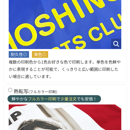
耐久性◎
発色◎
複数の印刷色から1色お好きな色で印刷します。単色を色鮮や
かに表現することが可能で、くっきりと広い範囲に印刷した
い場合に適しています。
熱転写
(フルカラー印刷)
鮮やかな
フルカラー印刷
で
少量注文
でも安価！