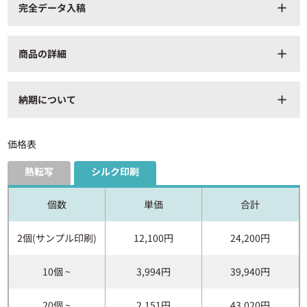
完全データ入稿
add
商品の詳細
add
商品番号
TR-0728_silk-pic
納期について
add
印刷方法
シルク印刷・熱転写印刷
本体：約横420×縦430×マチ
130（mm）
価格表
商品サイズ
持ち手：約横25×縦550（mm）
ポーチ：約横190×縦145（mm）
熱転写
シルク印刷
容量
約16L
個数
単価
合計
材質・仕様
ポリエステル
箱サイズ：横600×縦290×奥行
2個(サンプル印刷)
12,100円
24,200円
カートン情報
450（mm）
1 カートン200個入り
10個 ~
3,994円
39,940円
シルク印刷：本体：横170×縦
商品内に印刷できる範
170（mm）
囲
熱転写印刷：本体：横170×縦
20個 ~
2,151円
43,020円