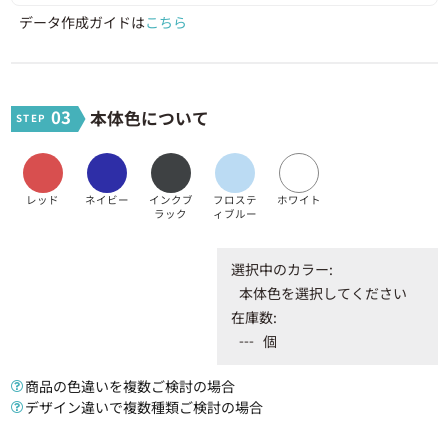
データ作成ガイドは
こちら
300 ~ 399個
578円
173,400円
400 ~ 499個
570円
228,000円
03
本体色について
500 ~ 599個
565円
282,500円
600 ~ 699個
562円
337,200円
レッド
ネイビー
インクブ
フロステ
ホワイト
ラック
ィブルー
700 ~ 799個
559円
391,300円
選択中のカラー:
800 ~ 899個
557円
445,600円
本体色を選択してください
在庫数:
900 ~ 999個
556円
500,400円
---
個
1000 ~ 1099個
541円
541,000円
商品の色違いを複数ご検討の場合
デザイン違いで複数種類ご検討の場合
1100 ~ 1299個
540円
594,000円