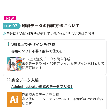
120個 ~
710円
85,200円
NEW
130個 ~
688円
89,440円
02
印刷データの作成方法について
自分にどの印刷方法が適しているかわからない方はこちら
140個 ~
669円
93,660円
WEB上でデザインを作成
150個 ~
653円
97,950円
専用のソフト不要！無料で使える！
160個 ~
639円
102,240円
WEB 上で注文データが簡単作成！
画像データや AI・PDF ファイルもデザイン素材として
使用可能です！
170個 ~
625円
106,250円
完全データ入稿
180個 ~
614円
110,520円
AdobeIllustrator形式のデータで入稿！
190個 ~
605円
114,950円
作成済みのデータを入稿！
注文後にデータチェックがあり、不備が無ければ進行
します。
200 ~ 299個
596円
119,200円