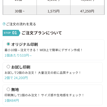
170（mm）
30個 ~
1,575円
47,250円
■シルク印刷の場合
10～2,000個：8営業日出荷
2,001～3,000個：10営業日出荷
40個 ~
1,287円
51,480円
ご注文の流れを見る
3,001～5,000個：12営業日出荷
01
ご注文プランについて
納期
■熱転写印刷
50個 ~
1,114円
55,700円
10～700個：12営業日出荷
701～2000個：14営業日出荷
オリジナル印刷
60個 ~
998円
59,880円
■お試し印刷の場合
最小10個～注文できる！
WEB上で簡単にデザイン作成！
7営業日出荷
1個あたり533円～
70個 ~
916円
64,120円
10個～
最小発注数
※お試し印刷の場合2個
お試し印刷
80個 ~
854円
68,320円
お試しで2個のみ注文！
大量注文の前に品質チェック！
2個で
24,200
円
90個 ~
807円
72,630円
無地
100個 ~
768円
76,800円
印刷無しで1個のみ注文！
サイズ感や生地感をチェック！
1個484円
110個 ~
737円
81,070円