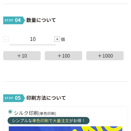
1300 ~ 1499個
539円
700,700円
04
数量について
1500 ~ 1699個
537円
805,500円
1700 ~ 2099個
536円
911,200円
-
+
個
2100 ~ 2799個
535円
1,123,500円
＋10
＋100
＋1000
2800 ~ 3899個
534円
1,495,200円
3900個 ~ 5000個
533円
2,078,700円
05
印刷方法について
シルク印刷
(単色印刷)
シンプルな
単色印刷
で
大量注文
がお得！